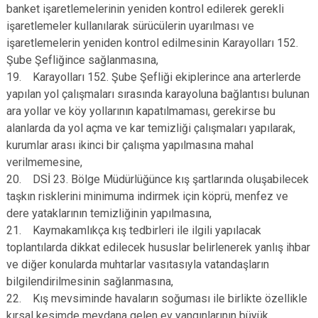
banket işaretlemelerinin yeniden kontrol edilerek gerekli
işaretlemeler kullanılarak sürücülerin uyarılması ve
işaretlemelerin yeniden kontrol edilmesinin Karayolları 152.
Şube Şefliğince sağlanmasına,
19. Karayolları 152. Şube Şefliği ekiplerince ana arterlerde
yapılan yol çalışmaları sırasında karayoluna bağlantısı bulunan
ara yollar ve köy yollarının kapatılmaması, gerekirse bu
alanlarda da yol açma ve kar temizliği çalışmaları yapılarak,
kurumlar arası ikinci bir çalışma yapılmasına mahal
verilmemesine,
20. DSİ 23. Bölge Müdürlüğünce kış şartlarında oluşabilecek
taşkın risklerini minimuma indirmek için köprü, menfez ve
dere yataklarının temizliğinin yapılmasına,
21. Kaymakamlıkça kış tedbirleri ile ilgili yapılacak
toplantılarda dikkat edilecek hususlar belirlenerek yanlış ihbar
ve diğer konularda muhtarlar vasıtasıyla vatandaşların
bilgilendirilmesinin sağlanmasına,
22. Kış mevsiminde havaların soğuması ile birlikte özellikle
kırsal kesimde meydana gelen ev yangınlarının büyük