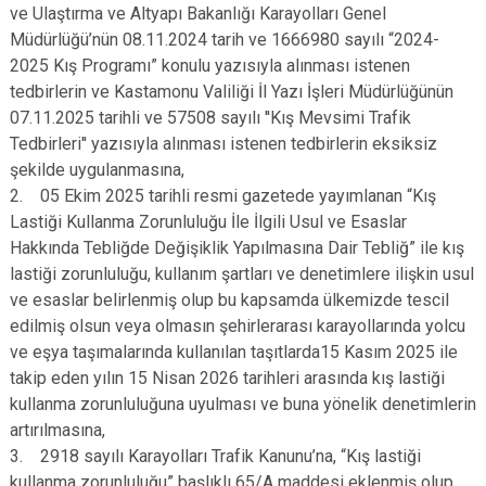
ve Ulaştırma ve Altyapı Bakanlığı Karayolları Genel
Müdürlüğü’nün 08.11.2024 tarih ve 1666980 sayılı “2024-
2025 Kış Programı” konulu yazısıyla alınması istenen
tedbirlerin ve Kastamonu Valiliği İl Yazı İşleri Müdürlüğünün
07.11.2025 tarihli ve 57508 sayılı ''Kış Mevsimi Trafik
Tedbirleri'' yazısıyla alınması istenen tedbirlerin eksiksiz
şekilde uygulanmasına,
2. 05 Ekim 2025 tarihli resmi gazetede yayımlanan “Kış
Lastiği Kullanma Zorunluluğu İle İlgili Usul ve Esaslar
Hakkında Tebliğde Değişiklik Yapılmasına Dair Tebliğ” ile kış
lastiği zorunluluğu, kullanım şartları ve denetimlere ilişkin usul
ve esaslar belirlenmiş olup bu kapsamda ülkemizde tescil
edilmiş olsun veya olmasın şehirlerarası karayollarında yolcu
ve eşya taşımalarında kullanılan taşıtlarda15 Kasım 2025 ile
takip eden yılın 15 Nisan 2026 tarihleri arasında kış lastiği
kullanma zorunluluğuna uyulması ve buna yönelik denetimlerin
artırılmasına,
3. 2918 sayılı Karayolları Trafik Kanunu’na, “Kış lastiği
kullanma zorunluluğu” başlıklı 65/A maddesi eklenmiş olup