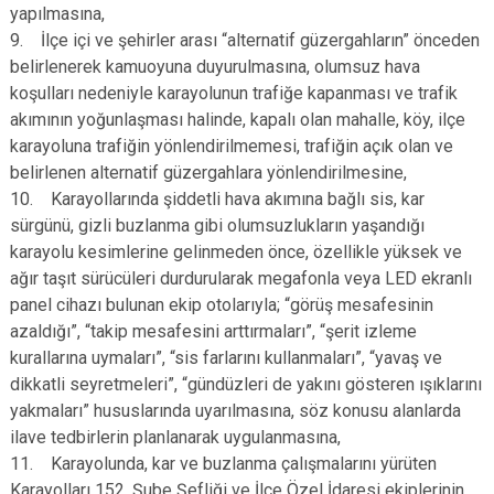
yapılmasına,
9. İlçe içi ve şehirler arası “alternatif güzergahların” önceden
belirlenerek kamuoyuna duyurulmasına, olumsuz hava
koşulları nedeniyle karayolunun trafiğe kapanması ve trafik
akımının yoğunlaşması halinde, kapalı olan mahalle, köy, ilçe
karayoluna trafiğin yönlendirilmemesi, trafiğin açık olan ve
belirlenen alternatif güzergahlara yönlendirilmesine,
10. Karayollarında şiddetli hava akımına bağlı sis, kar
sürgünü, gizli buzlanma gibi olumsuzlukların yaşandığı
karayolu kesimlerine gelinmeden önce, özellikle yüksek ve
ağır taşıt sürücüleri durdurularak megafonla veya LED ekranlı
panel cihazı bulunan ekip otolarıyla; “görüş mesafesinin
azaldığı”, “takip mesafesini arttırmaları”, “şerit izleme
kurallarına uymaları”, “sis farlarını kullanmaları”, “yavaş ve
dikkatli seyretmeleri”, “gündüzleri de yakını gösteren ışıklarını
yakmaları” hususlarında uyarılmasına, söz konusu alanlarda
ilave tedbirlerin planlanarak uygulanmasına,
11. Karayolunda, kar ve buzlanma çalışmalarını yürüten
Karayolları 152. Şube Şefliği ve İlçe Özel İdaresi ekiplerinin,