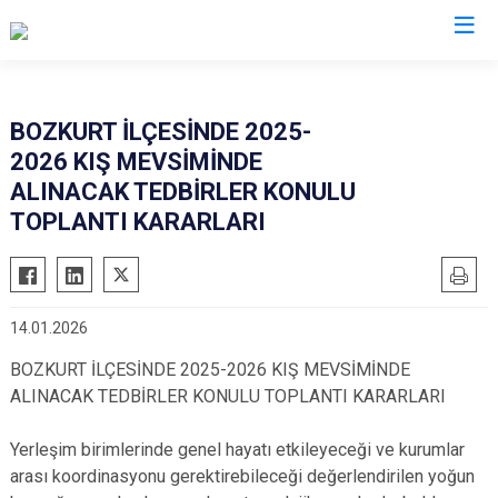
Kastamonu
BOZKURT İLÇESİNDE 2025-
2026 KIŞ MEVSİMİNDE
Abana
Hanönü
ALINACAK TEDBİRLER KONULU
Ağlı
İhsangazi
TOPLANTI KARARLARI
Araç
İnebolu
Azdavay
Küre
Bozkurt
Pınarbaşı
14.01.2026
Çatalzeytin
Şenpazar
BOZKURT İLÇESİNDE 2025-2026 KIŞ MEVSİMİNDE
Cide
Seydiler
ALINACAK TEDBİRLER KONULU TOPLANTI KARARLARI
Daday
Taşköprü
Yerleşim birimlerinde genel hayatı etkileyeceği ve kurumlar
Devrekani
Tosya
arası koordinasyonu gerektirebileceği değerlendirilen yoğun
Doğanyurt